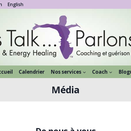
n
English
ccueil
Calendrier
Nos services
Coach
Blog
Média