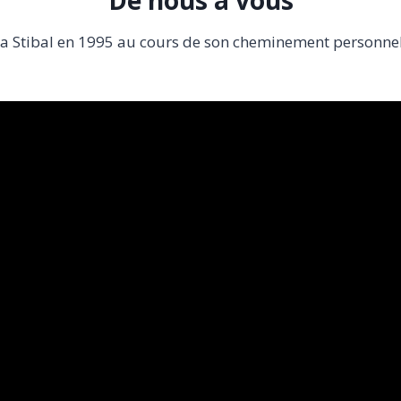
De nous à vous
 Stibal en 1995 au cours de son cheminement personnel ver