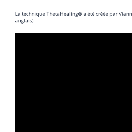
La technique ThetaHealing® a été créée par Vianna
anglais)