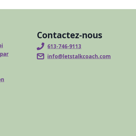
Contactez-nous
oi
613-746-9113
 par
info@letstalkcoach.com
on