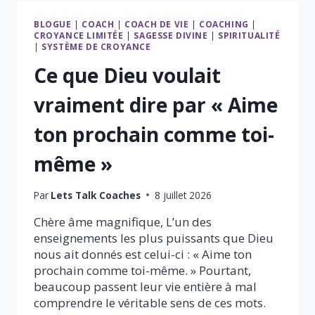
DIVINE
BLOGUE
|
COACH
|
COACH DE VIE
|
COACHING
|
DE
CROYANCE LIMITÉE
|
SAGESSE DIVINE
|
SPIRITUALITÉ
DIEU ?
|
SYSTÈME DE CROYANCE
Ce que Dieu voulait
vraiment dire par « Aime
ton prochain comme toi-
même »
Par
Lets Talk Coaches
8 juillet 2026
Chère âme magnifique, L’un des
enseignements les plus puissants que Dieu
nous ait donnés est celui-ci : « Aime ton
prochain comme toi-même. » Pourtant,
beaucoup passent leur vie entière à mal
comprendre le véritable sens de ces mots.