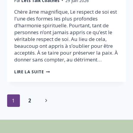
Par
Lets Talk Coaches
29 juin 2026
Chère âme magnifique, Le respect de soi est
l’une des formes les plus profondes
d’harmonie spirituelle. Pourtant, tant de
personnes n’ont jamais appris ce qu’est le
véritable respect de soi. Au lieu de cela,
beaucoup ont appris à s’oublier pour être
acceptés. À se taire pour préserver la paix. À
donner sans compter, au détriment…
CE
LIRE LA SUITE
QUE
SIGNIFIE
VÉRITABLEMENT
LE
Navigation
RESPECT
Page
1
2
DE
SOI
de
suivante
AUX
YEUX
page
DE
DIEU