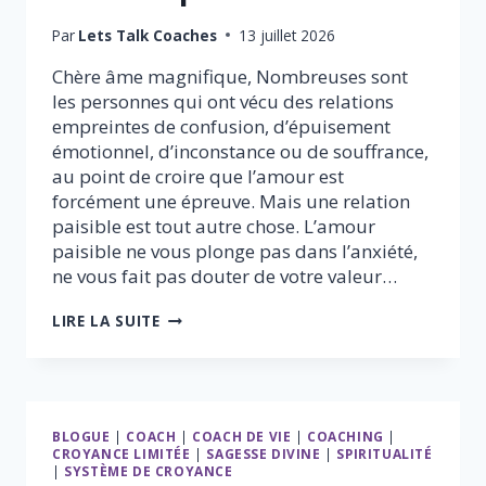
Par
Lets Talk Coaches
13 juillet 2026
Chère âme magnifique, Nombreuses sont
les personnes qui ont vécu des relations
empreintes de confusion, d’épuisement
émotionnel, d’inconstance ou de souffrance,
au point de croire que l’amour est
forcément une épreuve. Mais une relation
paisible est tout autre chose. L’amour
paisible ne vous plonge pas dans l’anxiété,
ne vous fait pas douter de votre valeur…
CE
LIRE LA SUITE
QUE
L’ON
RESSENT
VRAIMENT
DANS
BLOGUE
|
COACH
|
COACH DE VIE
|
COACHING
|
UNE
CROYANCE LIMITÉE
|
SAGESSE DIVINE
|
SPIRITUALITÉ
RELATION
|
SYSTÈME DE CROYANCE
PAISIBLE