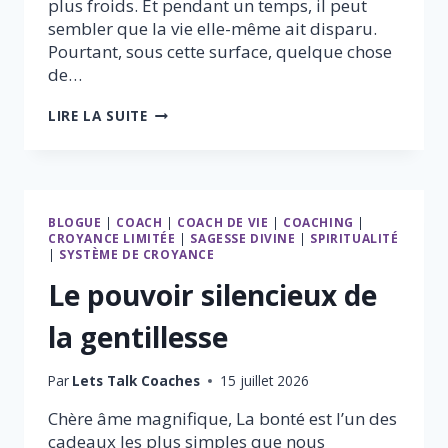
plus froids. Et pendant un temps, il peut
sembler que la vie elle-même ait disparu.
Pourtant, sous cette surface, quelque chose
de…
QUOI
LIRE LA SUITE
QU’IL
ARRIVE,
LE
PRINTEMPS
FINIRA
BLOGUE
|
COACH
|
COACH DE VIE
|
COACHING
|
TOUJOURS
CROYANCE LIMITÉE
|
SAGESSE DIVINE
|
SPIRITUALITÉ
PAR
|
SYSTÈME DE CROYANCE
ARRIVER.
Le pouvoir silencieux de
la gentillesse
Par
Lets Talk Coaches
15 juillet 2026
Chère âme magnifique, La bonté est l’un des
cadeaux les plus simples que nous