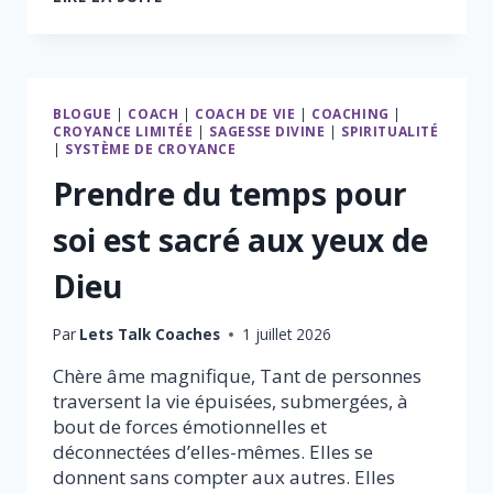
QUE
SIGNIFIE
VÉRITABLEMENT
L’HONNÊTETÉ
AUX
BLOGUE
|
COACH
|
COACH DE VIE
|
COACHING
|
YEUX
CROYANCE LIMITÉE
|
SAGESSE DIVINE
|
SPIRITUALITÉ
DE
|
SYSTÈME DE CROYANCE
DIEU
Prendre du temps pour
soi est sacré aux yeux de
Dieu
Par
Lets Talk Coaches
1 juillet 2026
Chère âme magnifique, Tant de personnes
traversent la vie épuisées, submergées, à
bout de forces émotionnelles et
déconnectées d’elles-mêmes. Elles se
donnent sans compter aux autres. Elles