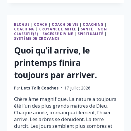
GRAND
POUVOIR
DE
L’UNIVERS
BLOGUE
|
COACH
|
COACH DE VIE
|
COACHING
|
RÉSIDE
COACHING
|
CROYANCE LIMITÉE
|
SANTÉ
|
NON
EN
CLASSIFIÉ(E)
|
SAGESSE DIVINE
|
SPIRITUALITÉ
|
TOI
SYSTÈME DE CROYANCE
Quoi qu’il arrive, le
printemps finira
toujours par arriver.
Par
Lets Talk Coaches
17 juillet 2026
Chère âme magnifique, La nature a toujours
été l’un des plus grands maîtres de Dieu.
Chaque année, immanquablement, l’hiver
arrive. Les arbres se dénudent. La terre
durcit. Les jours semblent plus sombres et