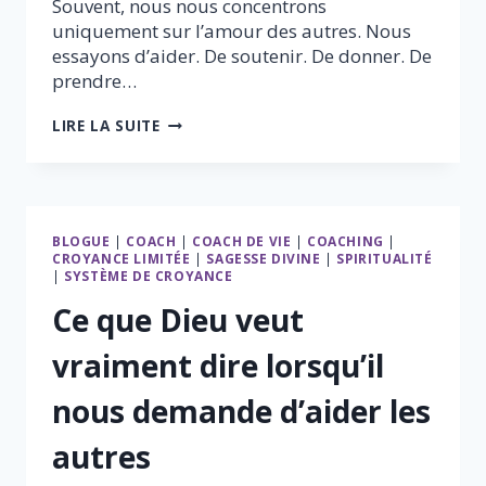
Souvent, nous nous concentrons
uniquement sur l’amour des autres. Nous
essayons d’aider. De soutenir. De donner. De
prendre…
CE
LIRE LA SUITE
QUE
DIEU
VOULAIT
VRAIMENT
DIRE
BLOGUE
|
COACH
|
COACH DE VIE
|
COACHING
|
PAR
CROYANCE LIMITÉE
|
SAGESSE DIVINE
|
SPIRITUALITÉ
«
|
SYSTÈME DE CROYANCE
AIME
TON
Ce que Dieu veut
PROCHAIN
COMME
vraiment dire lorsqu’il
TOI-
MÊME
nous demande d’aider les
»
autres