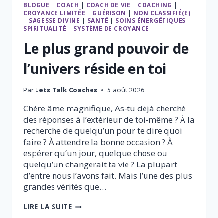
BLOGUE
|
COACH
|
COACH DE VIE
|
COACHING
|
CROYANCE LIMITÉE
|
GUÉRISON
|
NON CLASSIFIÉ(E)
|
SAGESSE DIVINE
|
SANTÉ
|
SOINS ÉNERGÉTIQUES
|
SPIRITUALITÉ
|
SYSTÈME DE CROYANCE
Le plus grand pouvoir de
l’univers réside en toi
Par
Lets Talk Coaches
5 août 2026
Chère âme magnifique, As-tu déjà cherché
des réponses à l’extérieur de toi-même ? À la
recherche de quelqu’un pour te dire quoi
faire ? À attendre la bonne occasion ? À
espérer qu’un jour, quelque chose ou
quelqu’un changerait ta vie ? La plupart
d’entre nous l’avons fait. Mais l’une des plus
grandes vérités que…
LE
LIRE LA SUITE
PLUS