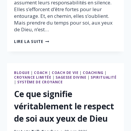
assument leurs responsabilités en silence.
Elles s’efforcent d’être fortes pour leur
entourage. Et, en chemin, elles s’oublient.
Mais prendre du temps pour soi, aux yeux
de Dieu, n’est…
PRENDRE
LIRE LA SUITE
DU
TEMPS
POUR
SOI
EST
BLOGUE
|
COACH
|
COACH DE VIE
|
COACHING
|
SACRÉ
CROYANCE LIMITÉE
|
SAGESSE DIVINE
|
SPIRITUALITÉ
AUX
|
SYSTÈME DE CROYANCE
YEUX
DE
Ce que signifie
DIEU
véritablement le respect
de soi aux yeux de Dieu