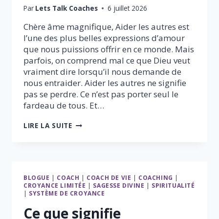
Par
Lets Talk Coaches
6 juillet 2026
Chère âme magnifique, Aider les autres est
l’une des plus belles expressions d’amour
que nous puissions offrir en ce monde. Mais
parfois, on comprend mal ce que Dieu veut
vraiment dire lorsqu’il nous demande de
nous entraider. Aider les autres ne signifie
pas se perdre. Ce n’est pas porter seul le
fardeau de tous. Et…
CE
LIRE LA SUITE
QUE
DIEU
VEUT
VRAIMENT
DIRE
BLOGUE
|
COACH
|
COACH DE VIE
|
COACHING
|
LORSQU’IL
CROYANCE LIMITÉE
|
SAGESSE DIVINE
|
SPIRITUALITÉ
NOUS
|
SYSTÈME DE CROYANCE
DEMANDE
D’AIDER
Ce que signifie
LES