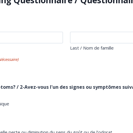
g Questionnaire / Questionnaire
Last / Nom de famille
Nécessaire)
mptoms? / 2-Avez-vous l'un des signes ou symptômes suiv
nique
elle perte ou diminution du sens du goût ou de l’odorat