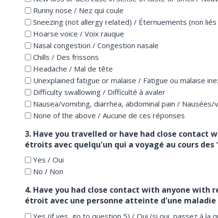
Runny nose / Nez qui coule
Sneezing (not allergy related) / Éternuements (non liés 
Hoarse voice / Voix rauque
Nasal congestion / Congestion nasale
Chills / Des frissons
Headache / Mal de tête
Unexplained fatigue or malaise / Fatigue ou malaise ine
Difficulty swallowing / Difficulté à avaler
Nausea/vomiting, diarrhea, abdominal pain / Nausées/
None of the above / Aucune de ces réponses
3. Have you travelled or have had close contact 
étroits avec quelqu'un qui a voyagé au cours des 1
Yes / Oui
No / Non
4. Have you had close contact with anyone with re
étroit avec une personne atteinte d'une maladie 
Yes (if yes, go to question 5) / Oui (si oui, passez à la 