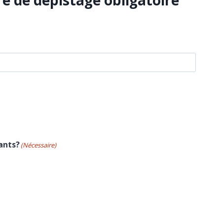
 de dépistage obligatoire
ants?
(Nécessaire)