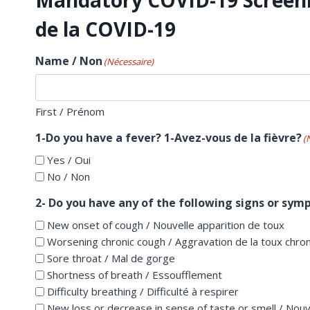
Mandatory COVID-19 Screenin
de la COVID-19
Name / Non
(Nécessaire)
First / Prénom
1-Do you have a fever? 1-Avez-vous de la fièvre?
(
Yes / Oui
No / Non
2- Do you have any of the following signs or sy
New onset of cough / Nouvelle apparition de toux
Worsening chronic cough / Aggravation de la toux chro
Sore throat / Mal de gorge
Shortness of breath / Essoufflement
Difficulty breathing / Difficulté à respirer
New loss or decrease in sense of taste or smell / Nouv