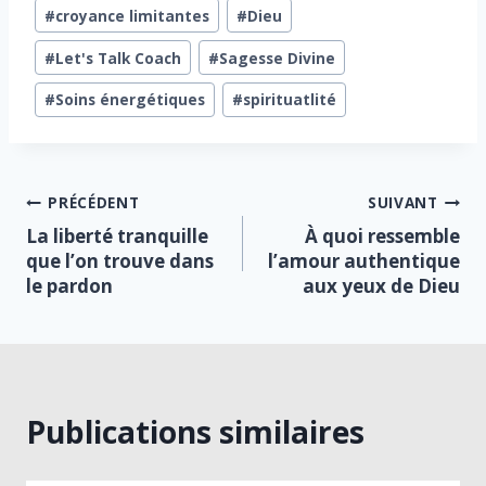
la
#
croyance limitantes
#
Dieu
publication :
#
Let's Talk Coach
#
Sagesse Divine
#
Soins énergétiques
#
spirituatlité
Navigation
PRÉCÉDENT
SUIVANT
La liberté tranquille
À quoi ressemble
de
que l’on trouve dans
l’amour authentique
le pardon
aux yeux de Dieu
l’article
Publications similaires