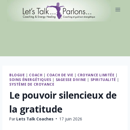
Aller
au
contenu
BLOGUE
|
COACH
|
COACH DE VIE
|
CROYANCE LIMITÉE
|
SOINS ÉNERGÉTIQUES
|
SAGESSE DIVINE
|
SPIRITUALITÉ
|
SYSTÈME DE CROYANCE
Le pouvoir silencieux de
la gratitude
Par
Lets Talk Coaches
17 juin 2026