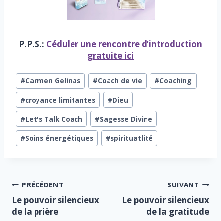
P.P.S.:
Céduler une rencontre d’introduction
gratuite ici
Étiquettes
#
Carmen Gelinas
#
Coach de vie
#
Coaching
de
la
#
croyance limitantes
#
Dieu
publication :
#
Let's Talk Coach
#
Sagesse Divine
#
Soins énergétiques
#
spirituatlité
Navigation
PRÉCÉDENT
SUIVANT
Le pouvoir silencieux
Le pouvoir silencieux
de
de la prière
de la gratitude